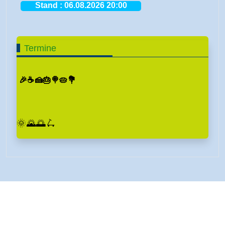
Termine
🎉☕🍰🎂🍭🥧💐
🌞🌄🌅🛴