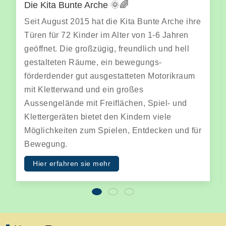
In vier Stammgruppen finden die Kinder
e ihre
Geborgenheit, Schutz und Rückzugs-
ren
möglichkeiten. Sie erleben gemeinsam den
ell
Morgenkreis, freies und gemeinsames Spiel,
Frühstück und Mittagessen. Hier begegnen
kraum
sich Kinder mit und ohne Behinderung. In
offenen und gruppenübergreifenden Musik-,
und
Kreativ- oder Bewegungsangeboten leiten wi
als Pädagogen die Kinder gezielt an. Wir
nd für
fördern und geben Freiraum für eigene
Erfahrungen.
weiterlesen