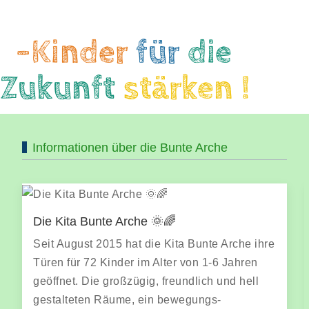
-Kinder
für
die
Zukunft
stärken !
Informationen über die Bunte Arche
Pädagogisches Konzept 🌞✨
In vier Stammgruppen finden die Kinder
Geborgenheit, Schutz und Rückzugs-
möglichkeiten. Sie erleben gemeinsam den
Morgenkreis, freies und gemeinsames Spiel,