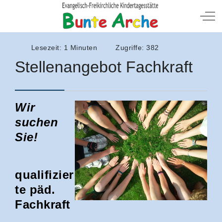
Mobile Menu Toggle
Off
Lesezeit: 1 Minuten
Zugriffe: 382
Stellenangebot Fachkraft
Wir
suchen
Sie!
qualifizier
te päd.
Fachkraft